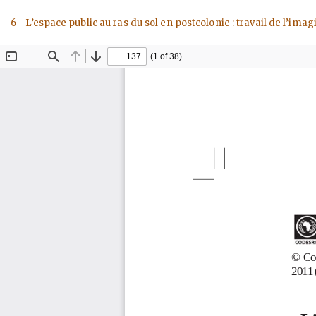
Return
6 - L’espace public au ras du sol en postcolonie : travail de l’im
to
Article
Details